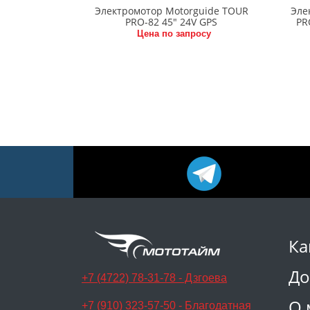
Электромотор Motorguide TOUR
Эле
PRO-82 45" 24V GPS
PR
Цена по запросу
Ка
До
+7 (4722) 78-31-78 - Дзгоева
О 
+7 (910) 323-57-50 - Благодатная