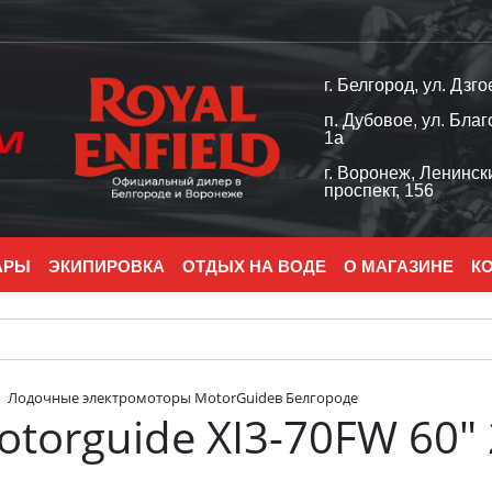
г. Белгород, ул. Дзго
п. Дубовое, ул. Благ
1а
г. Воронеж, Ленинск
проспект, 156
АРЫ
ЭКИПИРОВКА
ОТДЫХ НА ВОДЕ
О МАГАЗИНЕ
К
Лодочные электромоторы MotorGuideв Белгороде
torguide XI3-70FW 60"