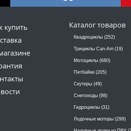
Каталог товаров
к купить
Квадроциклы (252)
ставка
Трициклы Can-Am (19)
магазине
Мотоциклы (680)
рантия
Питбайки (205)
нтакты
Скутеры (49)
вости
Снегоходы (98)
Гидроциклы (31)
Лодочные моторы (299)
Надувные лодки из ПВХ (