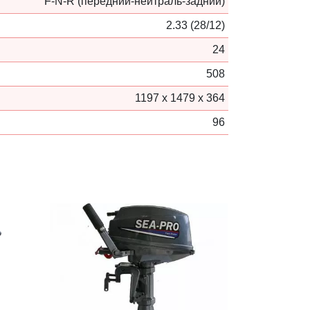
F-N-R (передний-нейтраль-задний)
2.33 (28/12)
24
508
1197 х 1479 х 364
96