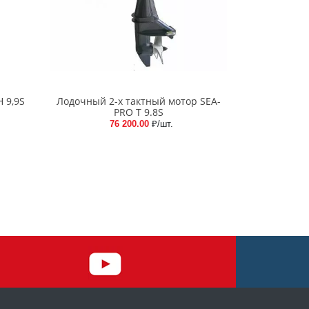
 9,9S
Лодочный 2-х тактный мотор SEA-
PRO Т 9.8S
76 200.00
₽/шт.