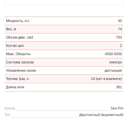
Мощность, л.с.
40
Вес, кг
74
Объем двиг., см3
703
Кол-во цил.
2
Макс. Обороты
4500-5500
Система запуска
электро
Управление газом
дистанция
Топлив. Бак, л.
24 (нет в комлекте)
Длина ноги
381
Бренд
Sea-Pro
Тип
Двухтактный (водометный)