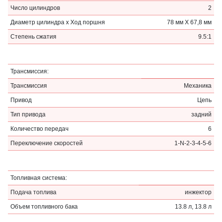
Число цилиндров
2
Диаметр цилиндра x Ход поршня
78 мм X 67,8 мм
Степень сжатия
9.5:1
Трансмиссия:
Трансмиссия
Механика
Привод
Цепь
Тип привода
задний
Количество передач
6
Переключение скоростей
1-N-2-3-4-5-6
Топливная система:
Подача топлива
инжектор
Объем топливного бака
13.8 л, 13.8 л