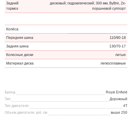
Задний
дисковый; гидравлический; 300 мм, ByBre, 2х-
тормоз
поршневой суппорт
Колёса:
Передняя шина
110/90-18
Задняя шина
130/70-17
Колесные диски
литые
Материал диска
легкосплавные
Бренд
Royal Enfield
Тип
Дорожный
Тип двигателя
4Т
Объем двигателя, куб. см
выше 250