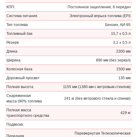
КПП:
Постоянное зацепление, 6 передач
Система питания
Электронный впрыск топлива (EFI)
Тип топлива
Бензин, АИ-95
Топливный бак
15,7 ± 0,5 л
Резерв
3,1 ± 0,5 л
Длина
2300 мм
Ширина
890 мм (без зеркал)
Колесная база
1500 мм
Дорожный просвет
135 мм
Полная высота
1155 мм (1380 мм с ветровым стеклом)
Снаряженная
241 кг (без ветрового стекла и спинки)
масса (90% топлива
Полная масса
429 кг
транспортного средства
Подвеска:
Перевернутая Телескопическая
Передняя