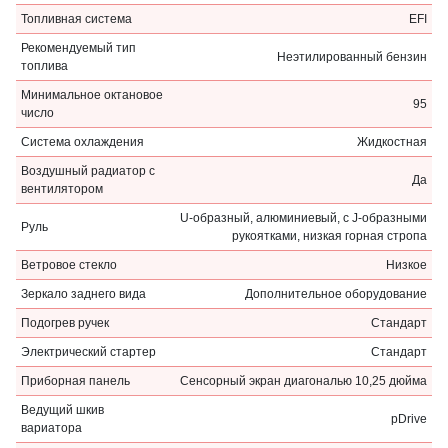
Топливная система
EFI
Рекомендуемый тип
Неэтилированный бензин
топлива
Минимальное октановое
95
число
Система охлаждения
Жидкостная
Воздушный радиатор с
Да
вентилятором
U-образный, алюминиевый, с J-образными
Руль
рукоятками, низкая горная стропа
Ветровое стекло
Низкое
Зеркало заднего вида
Дополнительное оборудование
Подогрев ручек
Стандарт
Электрический стартер
Стандарт
Приборная панель
Сенсорный экран диагональю 10,25 дюйма
Ведущий шкив
pDrive
вариатора