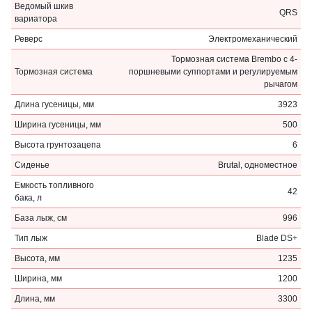
Ведомый шкив
QRS
вариатора
Реверс
Электромеханический
Тормозная система Brembo с 4-
Тормозная система
поршневыми суппортами и регулируемым
рычагом
Длина гусеницы, мм
3923
Ширина гусеницы, мм
500
Высота грунтозацепа
6
Сиденье
Brutal, одноместное
Емкость топливного
42
бака, л
База лыж, см
996
Тип лыж
Blade DS+
Высота, мм
1235
Ширина, мм
1200
Длина, мм
3300