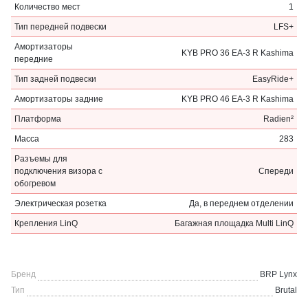
Количество мест
1
Тип передней подвески
LFS+
Амортизаторы
KYB PRO 36 EA-3 R Kashima
передние
Тип задней подвески
EasyRide+
Амортизаторы задние
KYB PRO 46 EA-3 R Kashima
Платформа
Radien²
Масса
283
Разъемы для
подключения визора с
Спереди
обогревом
Электрическая розетка
Да, в переднем отделении
Крепления LinQ
Багажная площадка Multi LinQ
Бренд
BRP Lynx
Тип
Brutal