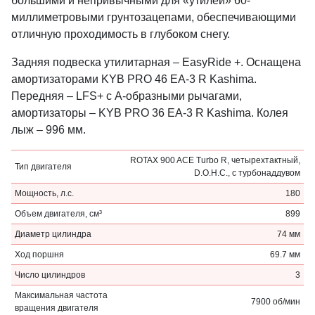
большими и непривычными для «утилей» 60-
миллиметровыми грунтозацепами, обеспечивающими
отличную проходимость в глубоком снегу.
Задняя подвеска утилитарная – EasyRide +. Оснащена
амортизаторами KYB PRO 46 EA-3 R Kashima.
Передняя – LFS+ с А-образными рычагами,
амортизаторы – KYB PRO 36 EA-3 R Kashima. Колея
лыж – 996 мм.
ROTAX 900 ACE Turbo R, четырехтактный,
Тип двигателя
D.O.H.C., с турбонаддувом
Мощность, л.с.
180
Объем двигателя, см³
899
Диаметр цилиндра
74 мм
Ход поршня
69.7 мм
Число цилиндров
3
Максимальная частота
7900 об/мин
вращения двигателя