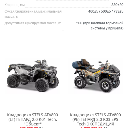
Клиренс, мм
330±20
Сухая/снаряженная/максимальная
460±5 / 500±5 / 733±5
масса, кг
Допустимая буксируемая масса, кг
500 (при наличии тормозной
системы у прицепа)
Квадроцикл STELS ATV800
Квадроцикл STELS ATV800
(LT) ГЕПАРД 2.0 K01 Tech,
(PE) ГЕПАРД 2.0 K03 EPS
"Объект"
Tech ЭКСПЕДИЦИЯ