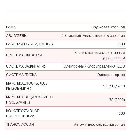
РАМА
Трубчатая, сварная
ДВИГАТЕЛЬ
4-х тактный, жидкостного охлаждения
РАБОЧИЙ ОБЪЕМ, СМ. КУБ.
830
Впрыск топлива с электроным
СИСТЕМА ПИТАНИЯ
управлением
СИСТЕМА ЗАЖИГАНИЯ
Электронный блок управления, ECU
СИСТЕМА ПУСКА
Электростартер
МАКС МОЩНОСТЬ, Л.С./
69 / 51 (6400)
КВТ/(ОБ./МИН.)
МАКС КРУТЯЩИЙ МОМЕНТ
75 (5000)
НМ(ОБ./МИН.)
КОНСТРУКТИВНАЯ
100
СКОРОСТЬ, КМ/Ч
ТРАНСМИССИЯ
Автоматическая, вариаторная