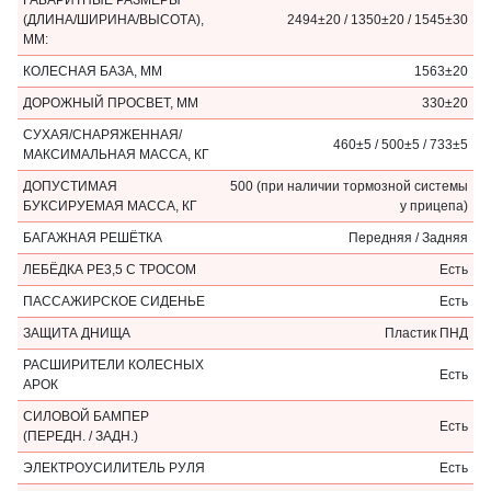
ГАБАРИТНЫЕ РАЗМЕРЫ
(ДЛИНА/ШИРИНА/ВЫСОТА),
2494±20 / 1350±20 / 1545±30
ММ:
КОЛЕСНАЯ БАЗА, ММ
1563±20
ДОРОЖНЫЙ ПРОСВЕТ, ММ
330±20
СУХАЯ/СНАРЯЖЕННАЯ/
460±5 / 500±5 / 733±5
МАКСИМАЛЬНАЯ МАССА, КГ
ДОПУСТИМАЯ
500 (при наличии тормозной системы
БУКСИРУЕМАЯ МАССА, КГ
у прицепа)
БАГАЖНАЯ РЕШЁТКА
Передняя / Задняя
ЛЕБЁДКА PE3,5 С ТРОСОМ
Есть
ПАССАЖИРСКОЕ СИДЕНЬЕ
Есть
ЗАЩИТА ДНИЩА
Пластик ПНД
РАСШИРИТЕЛИ КОЛЕСНЫХ
Есть
АРОК
СИЛОВОЙ БАМПЕР
Есть
(ПЕРЕДН. / ЗАДН.)
ЭЛЕКТРОУСИЛИТЕЛЬ РУЛЯ
Есть