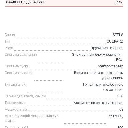
ФАРКОП ПОД КВАДРАТ
Есть
Бренд
STELS
Тип
GUEPARD
Рама
Трубчатая, сварная
Система зажигания
Электронный блок управления,
ECU
Система пуска
Электростартер
Система питания
Впрыск топлива с электроным
управлением
Тип двигателя
4-х тактный, жидкостного
охлаждения
Объем двигателя, куб. см
830
Трансмиссия
Автоматическая, вариаторная
Мощность, л.с.
69
Макс. крутящий момент, НМ(ОБ./
75 (5000)
МИН.)
Скорость, КМ/Ч
100