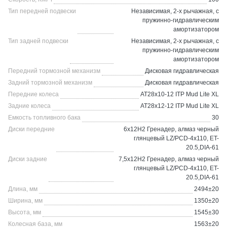
Тип передней подвески
Независимая, 2-х рычажная, с
пружинно-гидравлическим
амортизатором
Тип задней подвески
Независимая, 2-х рычажная, с
пружинно-гидравлическим
амортизатором
Передний тормозной механизм
Дисковая гидравлическая
Задний тормозной механизм
Дисковая гидравлическая
Передние колеса
AT28x10-12 ITP Mud Lite XL
Задние колеса
AT28x12-12 ITP Mud Lite XL
Емкость топливного бака
30
Диски передние
6x12H2 Гренадер, алмаз черный
глянцевый LZ/PCD-4x110, ET-
20.5,DIA-61
Диски задние
7,5x12H2 Гренадер, алмаз черный
глянцевый LZ/PCD-4x110, ET-
20.5,DIA-61
Длина, мм
2494±20
Ширина, мм
1350±20
Высота, мм
1545±30
Колесная база, мм
1563±20