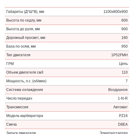
Габариты (Д*Ш*В), мм
1100х800х900
Высота по седлу, мм
600
Высота до руля, мм
900
Дорожный просвет, мм
180
База по осям, мм
950
Тип двигателя
1P52FMH
ГРМ
Цепь
Объем двигателя см3
110
Мощность, л.с. (об/мин)
7
Система охлаждения
Воздушное
Число передач
1-N-R
Трансмиссия
Автомат
Модель карбюратора
PZ16
Свеча
D8EA
Запуск двигателя
Электростартер