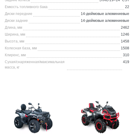
Задние колеса
STAG 29×14″ CST
Емкость топливного бака
22
Диски передние
14-дюймовые алюминиевые
Диски задние
14-дюймовые алюминиевые
Длина, мм
2462
Ширина, мм
1246
Высота, мм
1458
Колесная база, мм
1508
Клиренс, мм
310
Сухая/снаряженная/максимальная
419
масса, кг