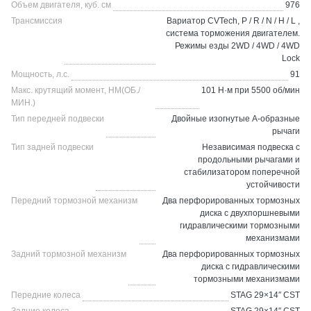
Объем двигателя, куб. см
976
Трансмиссия
Вариатор CVTech, P / R / N / H / L ,
система торможения двигателем.
Режимы езды 2WD / 4WD / 4WD
Lock
Мощность, л.с.
91
Макс. крутящий момент, НМ(ОБ./
101 Н·м при 5500 об/мин
МИН.)
Тип передней подвески
Двойные изогнутые А-образные
рычаги
Тип задней подвески
Независимая подвеска с
продольными рычагами и
стабилизатором поперечной
устойчивости
Передний тормозной механизм
Два перфорированных тормозных
диска с двухпоршневыми
гидравлическими тормозными
механизмами
Задний тормозной механизм
Два перфорированных тормозных
диска с гидравлическими
тормозными механизмами
Передние колеса
STAG 29×14″ CST