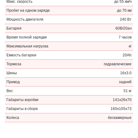
Макс. скорость
до 55 км/ч
Пробег на одном заряде
до 70 км
Мощность двигателя
240 Вт
Батарея
60В/20ач
Время полной зарядки
7 часов
Максимальная нагрузка
кг
Емкость батареи
20Ah
Тормоза
гидравлические
Шины
16х3.0
Привод
задний
Вес
51 кг
Габариты коробки
141х26х70
Габариты в сборе
160х105х73
Колеса
бескамерные