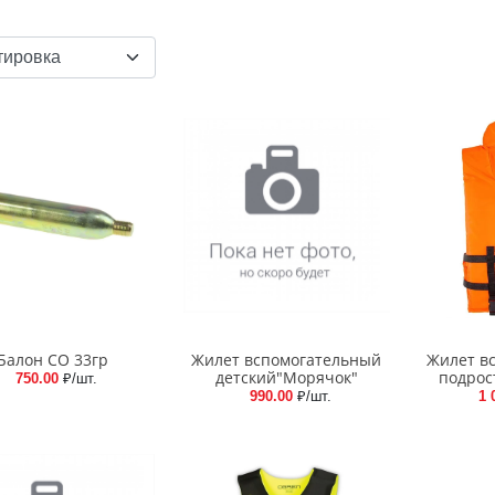
Балон CO 33гр
Жилет вспомогательный
Жилет в
детский"Морячок"
подрос
750.00
₽/шт.
990.00
₽/шт.
1 