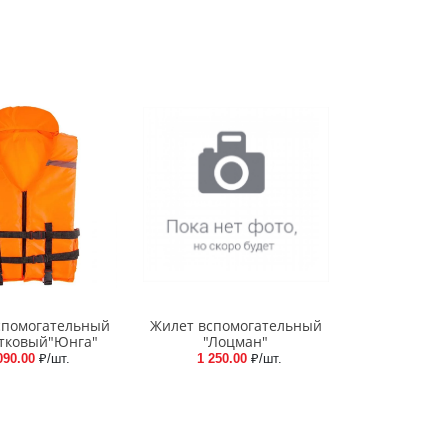
спомогательный
Жилет вспомогательный
тковый"Юнга"
"Лоцман"
090.00
₽/шт.
1 250.00
₽/шт.