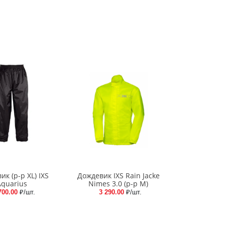
к (р-р XL) IXS
Дождевик IXS Rain Jacke
Aquarius
Nimes 3.0 (р-р M)
700.00
₽/шт.
3 290.00
₽/шт.