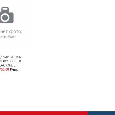
евик SHIMA
DRY 2.0 SUIT
LACK/FL L
750.00
₽/шт.