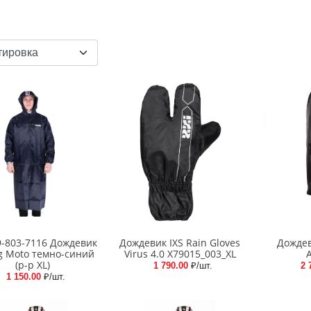
9-803-7116 Дождевик
Дождевик IXS Rain Gloves
Дождеви
ng Moto темно-синий
Virus 4.0 X79015_003_XL
(р-р XL)
1 790.00
₽/шт.
2 
1 150.00
₽/шт.