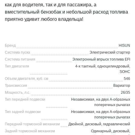
как для водителя, так и для пассажира, а
вместительный бензобак и небольшой расход топлива
приятно удивит любого владельца!
Бренд
HISUN
Система пуска
Электрический стартер
Система питания
Электронный впрыск топлива EFI
Тип двигателя
4-х тактный, одноцилиндровый,
SOHC
Объем двигателя, куб. см
546
Трансмиссия
Вариатор
Мощность, л.с.
26/35
Тип передней подвески
Независимая, на двух А-образных
поперечных рычагах
Тип задней подвески
Независимая, на двух А-образных
поперечных рычагах
Передний тормозной механизм
Двойной, дисковый, гидравлический
Задний тормозной механизм
Одинарный, дисковый,