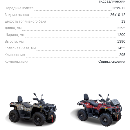
гидравлический
Передние колеса
26х9-12
Задние колеса
26х10-12
Емкость топливного бака
13
Длина, мм
2295
Ширина, мм
1200
Высота, мм
1390
Колесная база, мм
1455
Клиренс, мм
295
Комплектация
Спинка сидения