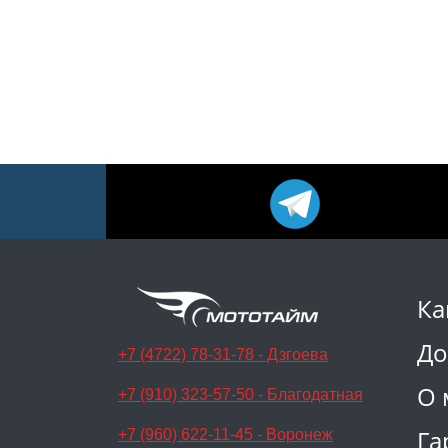
Ка
До
+7 (4722) 78-31-78 - Дзгоева
О 
+7 (910) 323-57-50 - Благодатная
Га
+7 (960) 622-11-45 - Воронеж