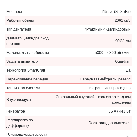
Мощность
115 л/с (85,8 кВт)
Рабочий объём
2061 см3
Тип двигателя
4-тактный 4-цилиндровый
Диаметр цилиндра / ход
90/81 мм
поршня
Максимальные обороты
5300 – 6300 об / мин
Защита двигателя
Guardian
Технология SmartCraft
Да
Переключение передач
Передняя+нейтраль+реверс
Топливная система
Электронный впрыск (EFI)
Спиральный впускной коллектор с одним
Впуск воздуха
дросселем
Генератор
35 А / 441 Вт
Регулировка по
Электрогидравлическая
дифференту
Рекомендуемая высота