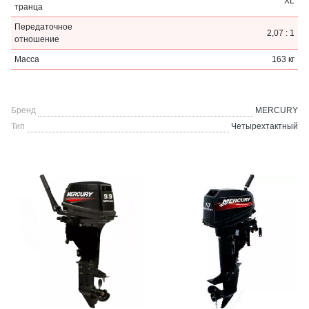
XL
транца
Передаточное
2,07 : 1
отношение
Масса
163 кг
Бренд
MERCURY
Тип
Четырехтактный