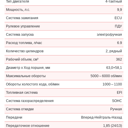
Тип двигателя
4-тактный
Мощность, л.с.
9,9
Система зажигания
ECU
Рулевое управление
ПДУ
Система запуска
электро/ручная
Расход топлива, л/час
6.9
Количество цилиндров
2, рядный
Рабочий объем, см³
362
Диаметр х Ход поршня, мм
63,0×58,1
Максимальные обороты
5000～6000 об/мин
Обороты холостого хода, об/мин
1000～1100
Топливная система
EFI
Система газораспределения
SOHC
Система откидки
Ручная
Передачи
Вперед-Нейтраль-Назад
Передаточное отношение
1,85 (24/13)