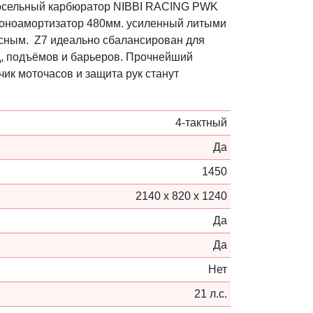
дросельный карбюратор NIBBI RACING PWK
 моноамортизатор 480мм. усиленный литыми
асным. Z7 идеально сбалансирован для
ад, подъёмов и барьеров. Прочнейший
к моточасов и защита рук станут
4-тактный
Да
1450
2140 х 820 х 1240
Да
Да
Нет
21 л.с.