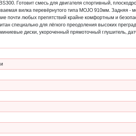
CBS300. Готовит смесь для двигателя спортивный, плоско
аиваемая вилка перевёрнутого типа MOJO 910мм. Задняя -
ение почти любых препятствий крайне комфортным и безоп
считан специально для лёгкого преодоления высоких прегр
иниевые диски, укороченный прямоточный глушитель, датчи
ми