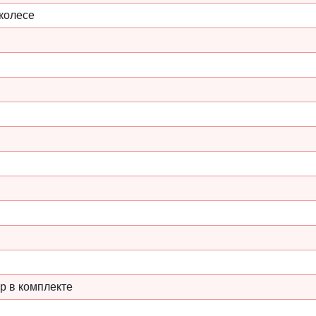
колесе
р в комплекте