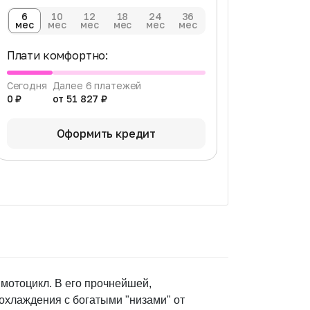
6
10
12
18
24
36
мес
мес
мес
мес
мес
мес
Плати комфортно:
Сегодня
Далее 6 платежей
0 ₽
от 51 827 ₽
Оформить кредит
мотоцикл. В его прочнейшей,
охлаждения c богатыми "низами" от