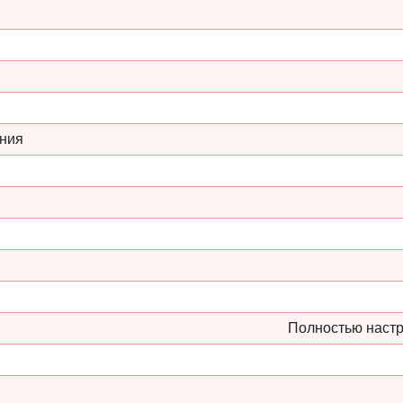
иния
Полностью наст