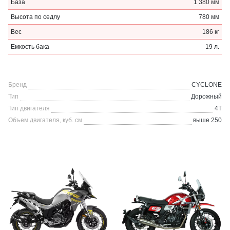
База
1 380 мм
Высота по седлу
780 мм
Вес
186 кг
Емкость бака
19 л.
Бренд
CYCLONE
Тип
Дорожный
Тип двигателя
4Т
Объем двигателя, куб. см
выше 250