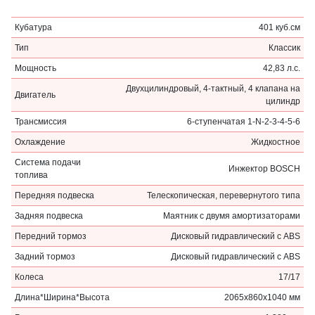
Кубатура
401 куб.см
Тип
Классик
Мощность
42,83 л.с.
Двухцилиндровый, 4-тактный, 4 клапана на
Двигатель
цилиндр
Трансмиссия
6-ступенчатая 1-N-2-3-4-5-6
Охлаждение
Жидкостное
Система подачи
Инжектор BOSCH
топлива
Передняя подвеска
Телескопическая, перевернутого типа
Задняя подвеска
Маятник с двумя амортизаторами
Передний тормоз
Дисковый гидравлический с ABS
Задний тормоз
Дисковый гидравлический с ABS
Колеса
17/17
Длина*Ширина*Высота
2065x860x1040 мм