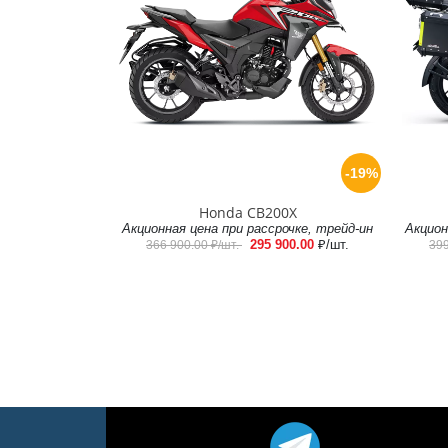
-19%
Honda CB200X
Акционная цена при рассрочке, трейд-ин
Акцион
295 900.00
₽/шт.
366 900.00
₽/шт.
39