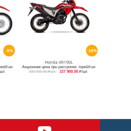
-5%
-16%
Honda XR190L
рейд-ин
Акционная цена при рассрочке, трейд-ин
/шт.
337 900.00
₽/шт.
399 900.00
₽/шт.