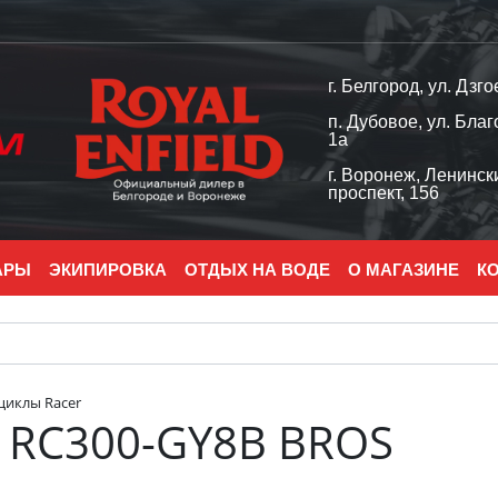
г. Белгород, ул. Дзго
п. Дубовое, ул. Благ
1а
г. Воронеж, Ленинск
проспект, 156
АРЫ
ЭКИПИРОВКА
ОТДЫХ НА ВОДЕ
О МАГАЗИНЕ
К
иклы Racer
 RC300-GY8B BROS