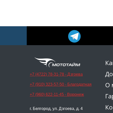
Ка
До
+7 (4722) 78-31-78 - Дзгоева
О 
+7 (910) 323-57-50 - Благодатная
Га
+7 (960) 622-11-45 - Воронеж
Ко
г. Белгород, ул. Дзгоева, д. 4