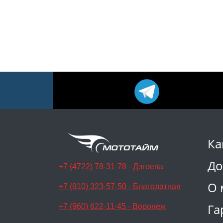
Ка
До
+7 (4722) 78-31-78 - Дзгоева
О 
+7 (910) 323-57-50 - Благодатная
Га
+7 (960) 622-11-45 - Воронеж