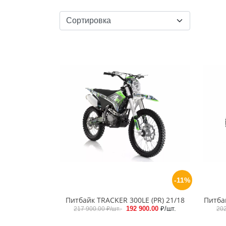
-11%
Питбайк TRACKER 300LE (PR) 21/18
Питба
192 900.00
₽/шт.
217 900.00
₽/шт.
20