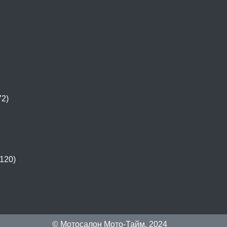
72)
120)
© Мотосалон Мото-Тайм, 2024