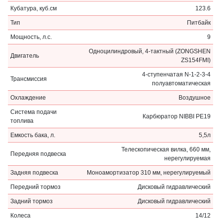
Кубатура, куб.см
123.6
Тип
Питбайк
Мощность, л.с.
9
Одноцилиндровый, 4-тактный (ZONGSHEN
Двигатель
ZS154FMI)
4-ступенчатая N-1-2-3-4
Трансмиссия
полуавтоматическая
Охлаждение
Воздушное
Система подачи
Карбюратор NIBBI PE19
топлива
Емкость бака, л.
5,5л
Телескопическая вилка, 660 мм,
Передняя подвеска
нерегулируемая
Задняя подвеска
Моноамортизатор 310 мм, нерегулируемый
Передний тормоз
Дисковый гидравлический
Задний тормоз
Дисковый гидравлический
Колеса
14/12