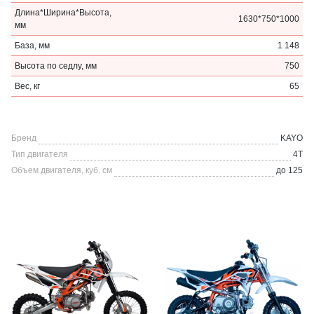
Длина*Ширина*Высота,
1630*750*1000
мм
База, мм
1 148
Высота по седлу, мм
750
Вес, кг
65
Бренд
KAYO
Тип двигателя
4Т
Объем двигателя, куб. см
до 125