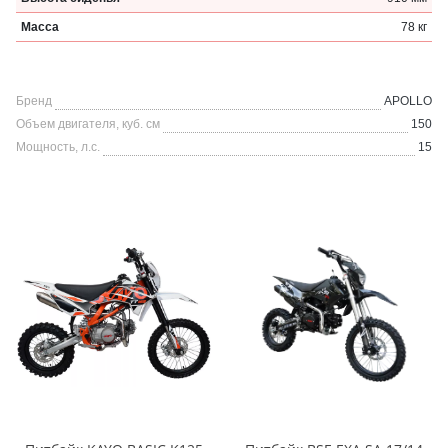
Масса
78 кг
Бренд
APOLLO
Объем двигателя, куб. см
150
Мощность, л.с.
15