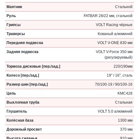
Маятник
Стальной
Руль
FATBAR 28/22 мм, стальной
Грипсы
VOLT Racing чёрные
Траверсы
Кованый алюминий
Передняя подвеска
VOLT V-ONE 830 мм
Задняя подвеска
VOLT V-Force 350 мм
(регулируемый)
Тормоза дисковые [пер./зад.]
220/190мм
Колесо [пер./зад.]
19" / 16", сталь
Размер шин [пер./зад.]
70/100-19 / 90/100-16
Цепь
KMC428
Выхлопная труба
Стальная
Глушитель
VOLT 5.0 алюминий
Колёсная база
1300 мм
Дорожный просвет
370 мм
Высота сиденья
910 мм