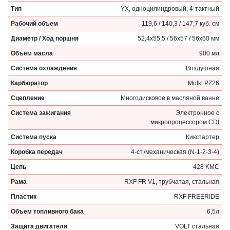
Тип
YX, одноцилиндровый, 4-тактный
Рабочий объем
119,6 / 140,3 / 147,7 куб. см
Диаметр / Ход поршня
52,4x55,5 / 56x57 / 56x60 мм
Объём масла
900 мл
Система охлаждения
Воздушная
Карбюратор
Molkt PZ26
Сцепление
Многодисковое в масляной ванне
Система зажигания
Электронное c
микропроцессором CDI
Система пуска
Кикстартер
Коробка передач
4-ст./механическая (N-1-2-3-4)
Цепь
428 KMC
Рама
RXF FR V1, трубчатая, стальная
Пластик
RXF FREERIDE
Объем топливного бака
6,5л
Защита двигателя
VOLT стальная