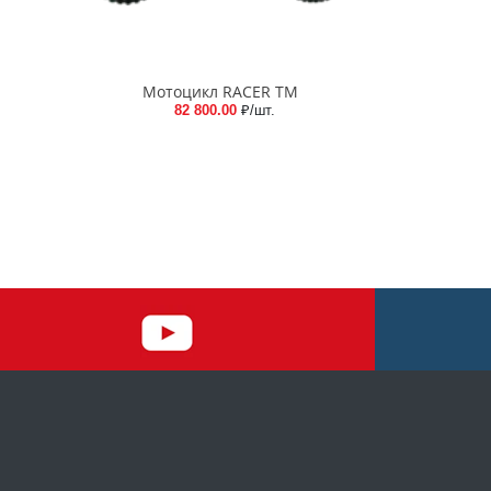
Мотоцикл RACER TM
82 800.00
₽/шт.