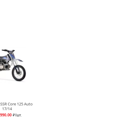
SSR Core 125 Auto
17/14
 990.00
₽/шт.