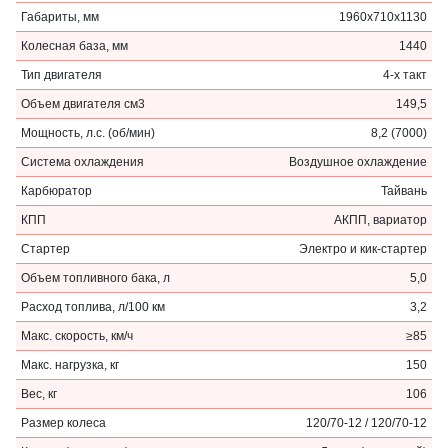
Габариты, мм
1960х710х1130
Колесная база, мм
1440
Тип двигателя
4-х такт
Объем двигателя см3
149,5
Мощность, л.с. (об/мин)
8,2 (7000)
Система охлаждения
Воздушное охлаждение
Карбюратор
Тайвань
КПП
АКПП, вариатор
Стартер
Электро и кик-стартер
Объем топливного бака, л
5,0
Расход топлива, л/100 км
3,2
Макс. скорость, км/ч
≥85
Макс. нагрузка, кг
150
Вес, кг
106
Размер колеса
120/70-12 / 120/70-12