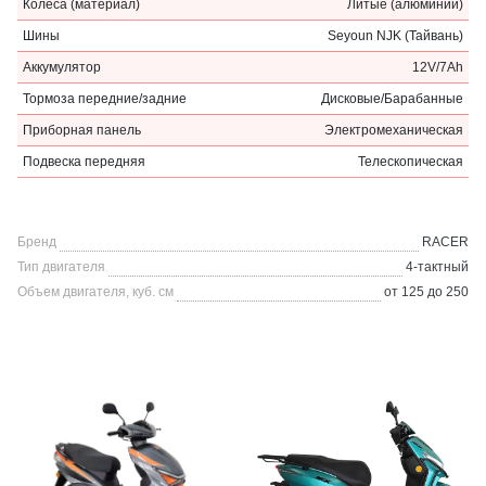
Колеса (материал)
Литые (алюминий)
Шины
Seyoun NJK (Тайвань)
Аккумулятор
12V/7Ah
Тормоза передние/задние
Дисковые/Барабанные
Приборная панель
Электромеханическая
Подвеска передняя
Телескопическая
Бренд
RACER
Тип двигателя
4-тактный
Объем двигателя, куб. см
от 125 до 250