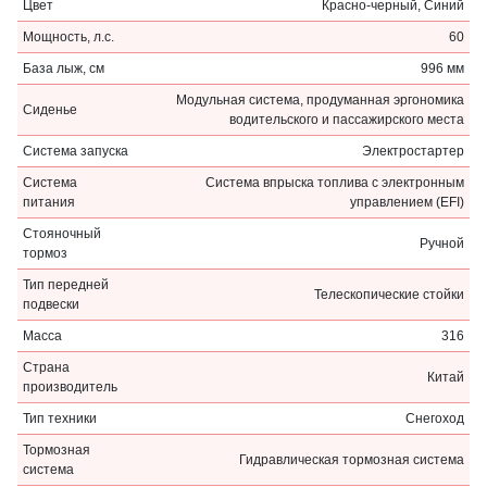
Цвет
Красно-черный, Синий
Мощность, л.с.
60
База лыж, см
996 мм
Модульная система, продуманная эргономика
Сиденье
водительского и пассажирского места
Система запуска
Электростартер
Система
Система впрыска топлива с электронным
питания
управлением (EFI)
Стояночный
Ручной
тормоз
Тип передней
Телескопические стойки
подвески
Масса
316
Страна
Китай
производитель
Тип техники
Снегоход
Тормозная
Гидравлическая тормозная система
система