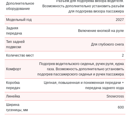
Разъём для подогрева визора водителя.
Дополнительное
Возможность дополнительно установить разъём
оборудование
для подогрева визора пассажира
Модельный год
2027
Задняя
Включение кнопкой на руле
передача
Тип задней
Для глубокого снега
подвески
Количество мест
2
Подогрев водительского сиденья, ручек руля, курка
Комфорт
газа. Возможность дополнительно установить
подогрев пассажирского сиденья и ручек пассажира
Коробка
Цепная, повышенная и пониженная передачи +
передач
передача заднего хода
Линейка
Snowcross
Ширина
600
гусеницы, мм