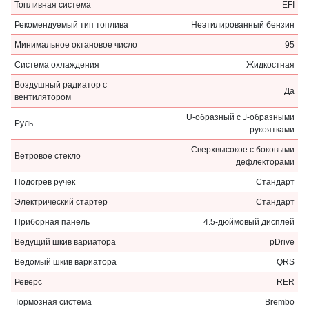
Топливная система
EFI
Рекомендуемый тип топлива
Неэтилированный бензин
Минимальное октановое число
95
Система охлаждения
Жидкостная
Воздушный радиатор с
Да
вентилятором
U-образный с J-образными
Руль
рукоятками
Сверхвысокое с боковыми
Ветровое стекло
дефлекторами
Подогрев ручек
Стандарт
Электрический стартер
Стандарт
Приборная панель
4.5-дюймовый дисплей
Ведущий шкив вариатора
pDrive
Ведомый шкив вариатора
QRS
Реверс
RER
Тормозная система
Brembo