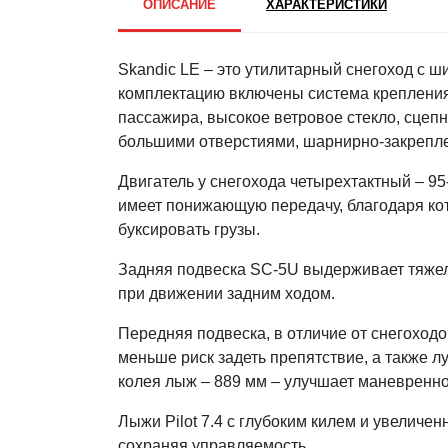
ОПИСАНИЕ
ХАРАКТЕРИСТИКИ
Skandic LE – это утилитарный снегоход с ш
комплектацию включены система крепления 
пассажира, высокое ветровое стекло, сцепн
большими отверстиями, шарнирно-закреплен
Двигатель у снегохода четырехтактный – 95
имеет понижающую передачу, благодаря кот
буксировать грузы.
Задняя подвеска SC-5U выдерживает тяже
при движении задним ходом.
Передняя подвеска, в отличие от снегоходо
меньше риск задеть препятствие, а также л
колея лыж – 889 мм – улучшает маневреннос
Лыжи Pilot 7.4 с глубоким килем и увеличе
сохраняя управляемость.