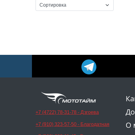
Ка
До
+7 (4722) 78-31-78 - Дзгоева
О 
+7 (910) 323-57-50 - Благодатная