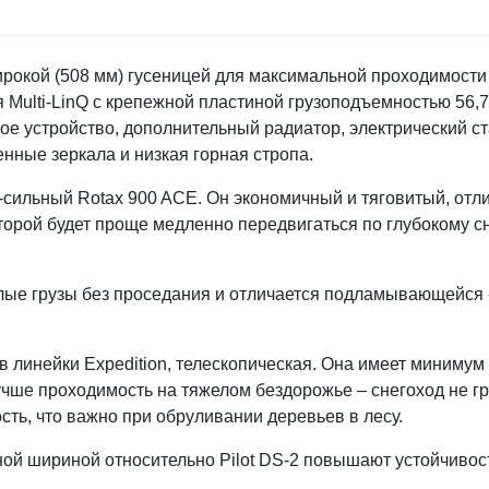
ирокой (508 мм) гусеницей для максимальной проходимости 
Multi-LinQ с крепежной пластиной грузоподъемностью 56,7 
ое устройство, дополнительный радиатор, электрический ст
ные зеркала и низкая горная стропа.
-сильный Rotax 900 ACE. Он экономичный и тяговитый, отли
орой будет проще медленно передвигаться по глубокому сн
лые грузы без проседания и отличается подламывающейся
в линейки Expedition, телескопическая. Она имеет минимум
учше проходимость на тяжелом бездорожье – снегоход не гр
ть, что важно при обруливании деревьев в лесу.
нной шириной относительно Pilot DS-2 повышают устойчивост