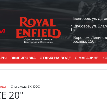
г. Белгород, ул. Дзго
п. Дубовое, ул. Благ
1а
г. Воронеж, Ленинск
проспект, 156
АРЫ
ЭКИПИРОВКА
ОТДЫХ НА ВОДЕ
О МАГАЗИНЕ
К
ходы
Снегоходы SKI DOO
CE 20″