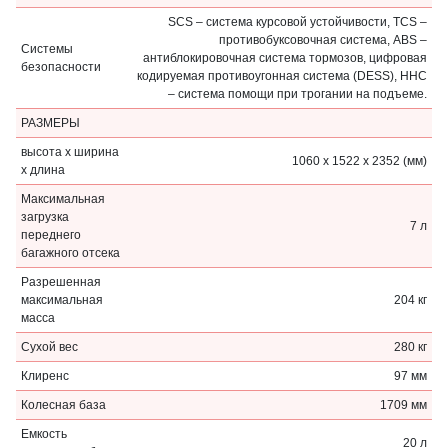
SCS – система курсовой устойчивости, TCS –
противобуксовочная система, ABS –
Системы
антиблокировочная система тормозов, цифровая
безопасности
кодируемая противоугонная система (DESS), HHC
– система помощи при трогании на подъеме.
РАЗМЕРЫ
высота х ширина
1060 x 1522 x 2352 (мм)
х длина
Максимальная
загрузка
7 л
переднего
багажного отсека
Разрешенная
максимальная
204 кг
масса
Сухой вес
280 кг
Клиренс
97 мм
Колесная база
1709 мм
Емкость
20 л