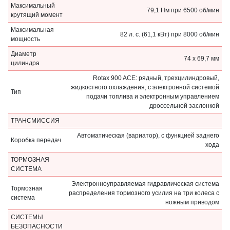
Максимальный
79,1 Нм при 6500 об/мин
крутящий момент
Максимальная
82 л. с. (61,1 кВт) при 8000 об/мин
мощность
Диаметр
74 x 69,7 мм
цилиндра
Rotax 900 ACE: рядный, трехцилиндровый,
жидкостного охлаждения, с электронной системой
Тип
подачи топлива и электронным управлением
дроссельной заслонкой
ТРАНCМИССИЯ
Автоматическая (вариатор), с функцией заднего
Коробка передач
хода
ТОРМОЗНАЯ
СИСТЕМА
Электронноуправляемая гидравлическая система
Тормозная
распределения тормозного усилия на три колеса с
система
ножным приводом
СИСТЕМЫ
БЕЗОПАСНОСТИ