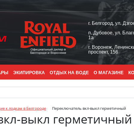
г. Белгород, ул. Дзго
п. Дубовое, ул. Благ
1а
г. Воронеж, Ленинск
проспект, 156
АРЫ
ЭКИПИРОВКА
ОТДЫХ НА ВОДЕ
О МАГАЗИНЕ
К
е к лодкам в Белгороде
Переключатель вкл-выкл герметичный
вкл-выкл герметичный