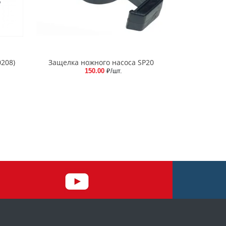
0208)
Защелка ножного насоса SP20
150.00
₽/шт.