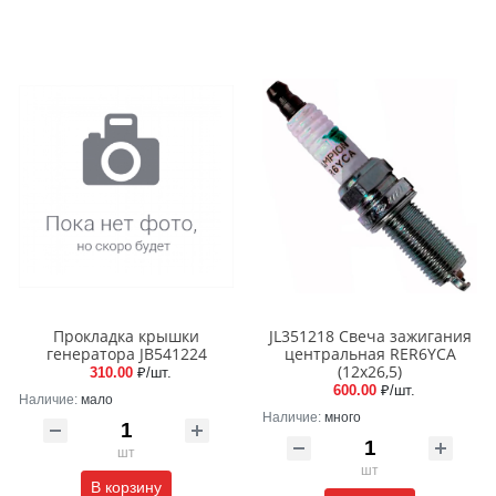
Прокладка крышки
JL351218 Свеча зажигания
генератора JB541224
центральная RER6YCA
(12x26,5)
310.00
₽/шт.
600.00
₽/шт.
Наличие:
мало
Наличие:
много
шт
шт
В корзину