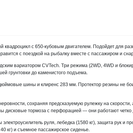
 квадроцикл с 650-кубовым двигателем. Подойдет для разн
правится с поездкой на рыбалку вместе с пассажиром и сн
адским вариатором CVTech. Три режима (2WD, 4WD и блок
шей грунтовки до каменистого подъема.
ймовые шины и клиренс 283 мм. Протектор резины не боит
ровности, сохраняя предсказуемую рулежку на скорости, 
ны дисковые тормоза с перфорацией — они работают четко
 электроусилитель руля, лебедка (1580 кг), защита рук и п
40 кг) и съемное пассажирское сиденье.