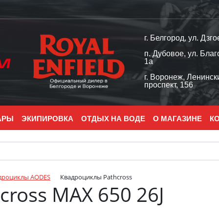
г. Белгород, ул. Дзго
п. Дубовое, ул. Благ
1а
г. Воронеж, Ленинск
проспект, 156
АРЫ
ЭКИПИРОВКА
ОТДЫХ НА ВОДЕ
О МАГАЗИНЕ
К
дроциклы AODES
Квадроциклы Pathcross
cross MAX 650 26J