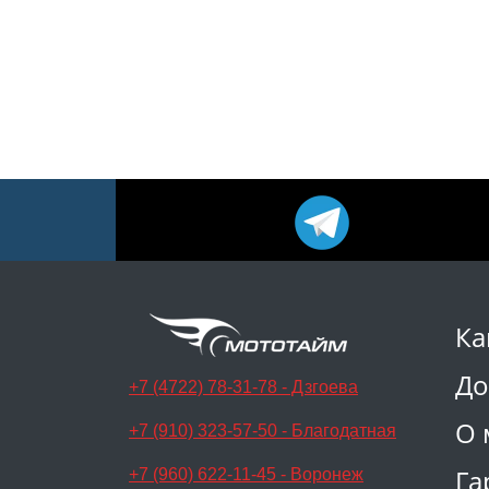
Ка
До
+7 (4722) 78-31-78 - Дзгоева
О 
+7 (910) 323-57-50 - Благодатная
Га
+7 (960) 622-11-45 - Воронеж