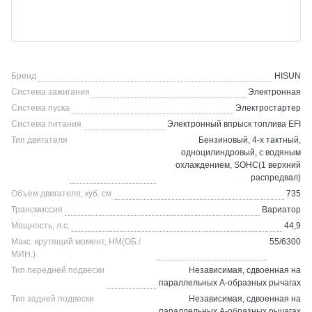
Бренд
HISUN
Система зажигания
Электронная
Система пуска
Электростартер
Система питания
Электронный впрыск топлива EFI
Тип двигателя
Бензиновый, 4-х тактный,
одноцилиндровый, с водяным
охлаждением, SOHC(1 верхний
распредвал)
Объем двигателя, куб. см
735
Трансмиссия
Вариатор
Мощность, л.с.
44,9
Макс. крутящий момент, НМ(ОБ./
55/6300
МИН.)
Тип передней подвески
Независимая, сдвоенная на
параллельных А-образных рычагах
Тип задней подвески
Независимая, сдвоенная на
параллельных А-образных рычагах