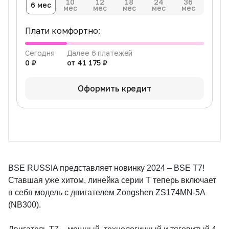
10
12
18
24
36
6 мес
мес
мес
мес
мес
мес
Плати комфортно:
Сегодня
Далее 6 платежей
0 ₽
от 41 175 ₽
Оформить кредит
BSE RUSSIA представляет новинку 2024 – BSE T7!
Ставшая уже хитом, линейка серии Т теперь включает
в себя модель с двигателем Zongshen ZS174MN-5A
(NB300).