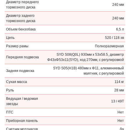
Диаметр переднего
240 мм
тормозного диска
Диаметр заднего
240 мм
тормозного диска
Объем бензобака
6,5 л
Цепь
520 / 118 зв
Размер рамы
Полноразмерная
SYD S08(Q0L) 930мм x 53x58.5, диаметр
Передняя подвеска
Φ43xΦ53x11(SYD), ход 270мм, с регулировкой
SYD S05(H1B) 480мм x Φ11, алюминиевый
Задняя подвеска
маятник, с регулировкой
Сухая масса
114 кг
Руль
28 мм
Ведущая / ведомая
13 / 49T
звезды
ПТС
Нет
Приборная панель
Нет
Счетчик моточасов
Да