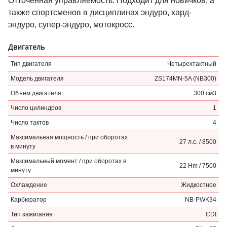
Отточенная управляемость. Подходит для новичков, а
также спортсменов в дисциплинах эндуро, хард-
эндуро, супер-эндуро, мотокросс.
Двигатель
Тип двигателя
Четырехтактный
Модель двигателя
ZS174MN-5A (NB300)
Объем двигателя
300 см3
Число цилиндров
1
Число тактов
4
Максимальная мощность / при оборотах
27 л.с. / 8500
в минуту
Максимальный момент / при оборотах в
22 Hm / 7500
минуту
Охлаждение
Жидкостное
Карбюратор
NB-PWK34
Тип зажигания
CDI