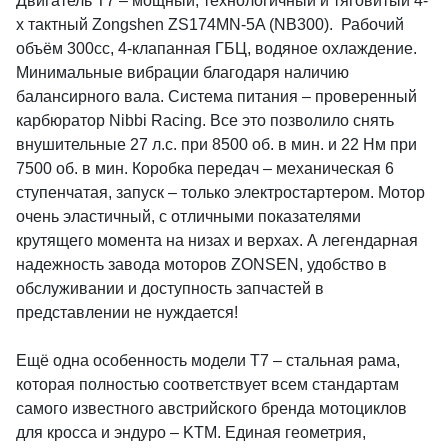
Двигатель T7 – мощный, технологичный и тяговитый 4-
х тактный Zongshen ZS174MN-5A (NB300). Рабочий
объём 300сс, 4-клапанная ГБЦ, водяное охлаждение.
Минимальные вибрации благодаря наличию
балансирного вала. Система питания – проверенный
карбюратор Nibbi Racing. Все это позволило снять
внушительные 27 л.с. при 8500 об. в мин. и 22 Нм при
7500 об. в мин. Коробка передач – механическая 6
ступенчатая, запуск – только электростартером. Мотор
очень эластичный, с отличными показателями
крутящего момента на низах и верхах. А легендарная
надежность завода моторов ZONSEN, удобство в
обслуживании и доступность запчастей в
представлении не нуждается!
Ещё одна особенность модели Т7 – стальная рама,
которая полностью соответствует всем стандартам
самого известного австрийского бренда мотоциклов
для кросса и эндуро – KTM. Единая геометрия,