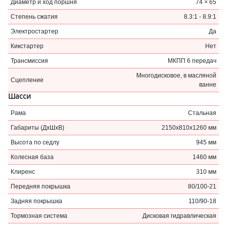
Диаметр и ход поршня
74 × 65
Степень сжатия
8.3:1 - 8.9:1
Электростартер
Да
Кикстартер
Нет
Трансмиссия
МКПП 6 передач
Многодисковое, в масляной
Сцепление
ванне
Шасси
Рама
Стальная
Габариты (ДхШхВ)
2150х810х1260 мм
Высота по седлу
945 мм
Колесная база
1460 мм
Клиренс
310 мм
Передняя покрышка
80/100-21
Задняя покрышка
110/90-18
Тормозная система
Дисковая гидравлическая