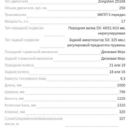
Тип двигателя
Zongshen ZS166
Объем двигателя, куб. см
250
Трансмиссия
МКПП 5 передач
Мощность, л.с.
17
Тип передней подвески
Передняя вилка SX: 48/51-810 мм,
нерегулируемая
Тип задней подвески
Задний амортизатор SX: 325 мм,с
регулировкой преднатяга пружины
Передний тормозной механизм
Дисковая Mojo
Задний тормозной механизм
Дисковая Mojo
Передние колеса
21 или 19
Задние колеса
18 или 16
Емкость топливного бака
6,3
Длина, мм
2000
Ширина, мм
790
Высота, мм
1220
Колесная база, мм
1310
Клиренс, мм
320
Сухая/снаряженная/максимальная
107
масса, кг