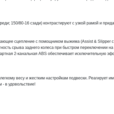
еди; 150/80-16 сзади) контрастируют с узкой рамой и прид
ющее сцепление с помощником выжима (Assist & Slipper cl
тность срыва заднего колеса при быстром переключении н
артная 2-канальная ABS обеспечивает исключительную эфф
егкому весу и жестким настройкам подвески. Реагирует име
м - в удовольствие!