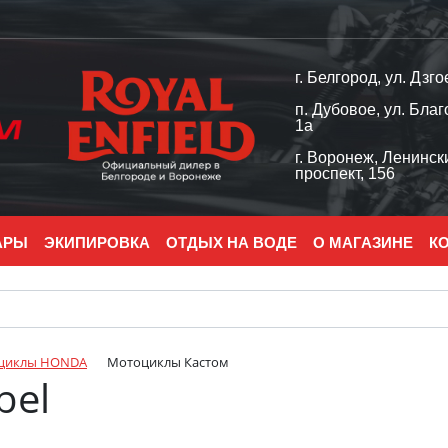
г. Белгород, ул. Дзго
п. Дубовое, ул. Благ
1а
г. Воронеж, Ленинск
проспект, 156
АРЫ
ЭКИПИРОВКА
ОТДЫХ НА ВОДЕ
О МАГАЗИНЕ
К
циклы HONDA
Мотоциклы Кастом
bel