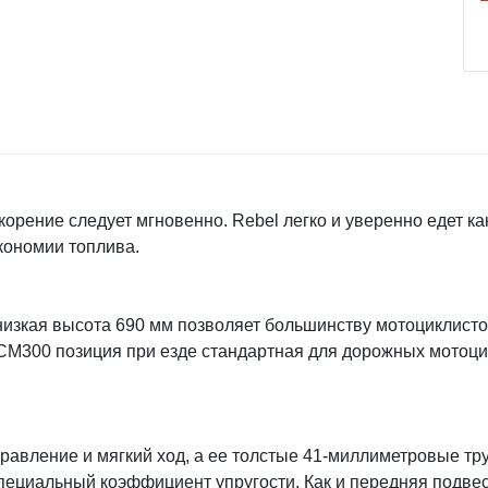
корение следует мгновенно. Rebel легко и уверенно едет как 
кономии топлива.
низкая высота 690 мм позволяет большинству мотоциклистов
у CM300 позиция при езде стандартная для дорожных мотоц
равление и мягкий ход, а ее толстые 41-миллиметровые тр
ециальный коэффициент упругости. Как и передняя подвес