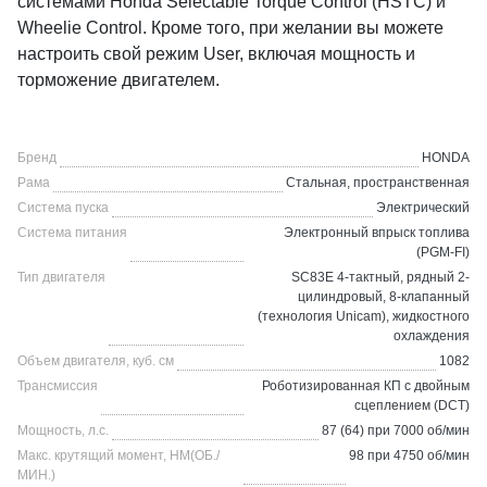
системами Honda Selectable Torque Control (HSTC) и
Wheelie Control. Кроме того, при желании вы можете
настроить свой режим User, включая мощность и
торможение двигателем.
Бренд
HONDA
Рама
Стальная, пространственная
Система пуска
Электрический
Система питания
Электронный впрыск топлива
(PGM-FI)
Тип двигателя
SC83E 4-тактный, рядный 2-
цилиндровый, 8-клапанный
(технология Unicam), жидкостного
охлаждения
Объем двигателя, куб. см
1082
Трансмиссия
Роботизированная КП с двойным
сцеплением (DCT)
Мощность, л.с.
87 (64) при 7000 об/мин
Макс. крутящий момент, НМ(ОБ./
98 при 4750 об/мин
МИН.)