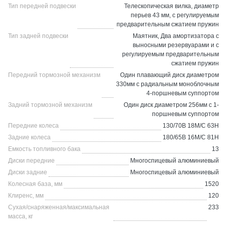
Тип передней подвески
Телескопическая вилка, диаметр
перьев 43 мм, с регулируемым
предварительным сжатием пружин
Тип задней подвески
Маятник, Два амортизатора с
выносными резервуарами и с
регулируемым предварительным
сжатием пружин
Передний тормозной механизм
Один плавающий диск диаметром
330мм с радиальным моноблочным
4-поршневым суппортом
Задний тормозной механизм
Один диск диаметром 256мм с 1-
поршневым суппортом
Передние колеса
130/70B 18M/C 63H
Задние колеса
180/65B 16M/C 81H
Емкость топливного бака
13
Диски передние
Многоспицевый алюминиевый
Диски задние
Многоспицевый алюминиевый
Колесная база, мм
1520
Клиренс, мм
120
Сухая/снаряженная/максимальная
233
масса, кг