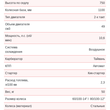
Высота по седлу
750
Колесная база, мм
1100
Тип двигателя
2-х такт
Объем двигателя
49
см3
Мощность, л.с. (об/
10,6
мин)
Система
Воздушное
охлаждения
Карбюратор
Тайвань
КПП
Автомат
Стартер
Кик-стартер
Расход топлива,
2,3
л/100 км
Вес, кг
50
Размер колеса
60/100-14" / 80/100-12"
Колеса (материал)
Стальные