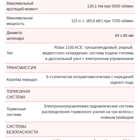
Максимальный
130,1 Нм при 5000 об/мин
крутящий момент
Максимальная
115 л. с. (85,8 кВт) при 7250 об/мин
мощность
Диаметр
84 x 80 мм
цилиндра
Rotax 1330 ACE: трехцилиндровый, рядный,
Тип
жидкостного охлаждения, система подачи топлива
и дроссельный узел с электронным управлением
ТРАНCМИССИЯ
6-ступенчатая полуавтоматическая с передачей
Коробка передач
заднего хода
ТОРМОЗНАЯ
СИСТЕМА
Электронноуправляемая гидравлическая система
Тормозная
распределения тормозного усилия на три колеса с
система
ножным приводом
СИСТЕМЫ
БЕЗОПАСНОСТИ