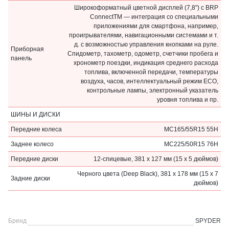
Широкоформатный цветной дисплей (7,8") с BRP
ConnectTM — интеграция со специальными
приложениями для смартфона, например,
проигрывателями, навигационными системами и т.
д. с возможностью управления кнопками на руле.
Приборная
Спидометр, тахометр, одометр, счетчики пробега и
панель
хронометр поездки, индикация среднего расхода
топлива, включенной передачи, температуры
воздуха, часов, интеллектуальный режим ЕСО,
контрольные лампы, электронный указатель
уровня топлива и пр.
ШИНЫ И ДИСКИ
Передние колеса
MC165/55R15 55H
Заднее колесо
MC225/50R15 76H
Передние диски
12-спицевые, 381 x 127 мм (15 x 5 дюймов)
Черного цвета (Deep Black), 381 x 178 мм (15 x 7
Задние диски
дюймов)
Бренд
SPYDER