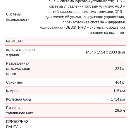
SCS – система курсовой устойчивости; TCS –
система управления тяговым усилием; ABS –
антиблокировочная система тормозов; DPS –
Системы
динамический усилитель рулевого управления;
безопасности
противоугонная система – цифровая
кодированная (DESS); HHC – система помощи при
трогании на подъеме.
РАЗМЕРЫ
высота х ширина
1464 x 1554 x 2833 (мм)
х длина
Разрешенная
максимальная
224 кг
масса
Сухой вес
464 кг
Клиренс
115 мм
Колесная база
1714 мм
Емкость
26.5 л
топливного бака
ПРИБОРНАЯ
ПАНЕЛЬ